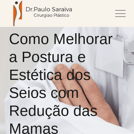
Skip
to
content
Como Melhorar
a Postura e
Estética dos
Seios com
Redução das
Mamas