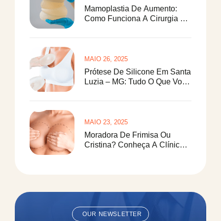
Mamoplastia De Aumento:
Como Funciona A Cirurgia De
Prótese De Silicone
MAIO 26, 2025
Prótese De Silicone Em Santa
Luzia – MG: Tudo O Que Você
Precisa Saber
MAIO 23, 2025
Moradora De Frimisa Ou
Cristina? Conheça A Clínica
Paulo Saraiva Para Redução
De Mamas
OUR NEWSLETTER