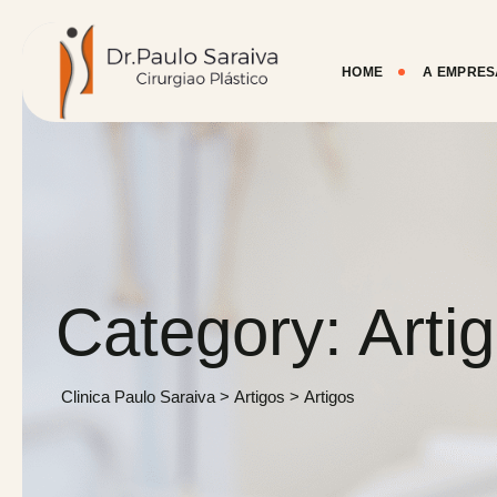
Skip
to
content
HOME
A EMPRES
Category: Arti
Clinica Paulo Saraiva
>
Artigos
>
Artigos