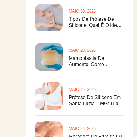
MAIO 30, 2025
Tipos De Prótese De
Silicone: Qual É O Ideal
Para O Seu Corpo?
MAIO 28, 2025
Mamoplastia De
Aumento: Como
Funciona A Cirurgia De
Prótese De Silicone
MAIO 26, 2025
Prótese De Silicone Em
Santa Luzia – MG: Tudo
O Que Você Precisa
Saber
MAIO 23, 2025
Moradora De Frimisa Ou