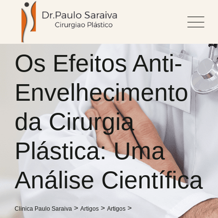
Skip
to
content
Os Efeitos Anti-
Envelhecimento
da Cirurgia
Plástica: Uma
Análise Científica
>
>
>
Clinica Paulo Saraiva
Artigos
Artigos