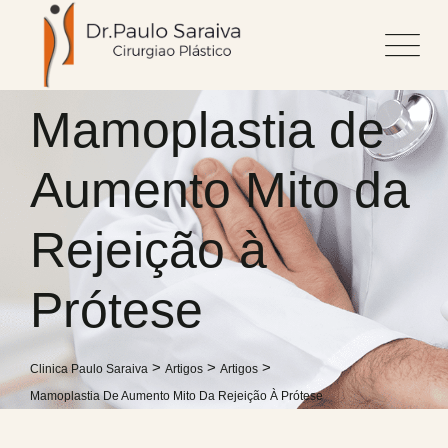
Skip
to
content
Mamoplastia de
Aumento Mito da
Rejeição à
Prótese
>
>
>
Clinica Paulo Saraiva
Artigos
Artigos
Mamoplastia De Aumento Mito Da Rejeição À Prótese