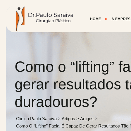
Skip
to
content
HOME
A EMPRES
Como o “lifting” f
gerar resultados t
duradouros?
Clinica Paulo Saraiva
>
Artigos
>
Artigos
>
Como O “lifting” Facial É Capaz De Gerar Resultados Tão 