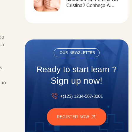
Cristina? Conheça A
Clínica Paulo Saraiva
Para Redução De
Mamas
do
 a
OUR NEWSLETTER
Ready to start learn ?
s.
Sign up now!
ção
+(123) 1234-567-8901
REGISTER NOW