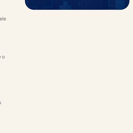
pele
e o
s