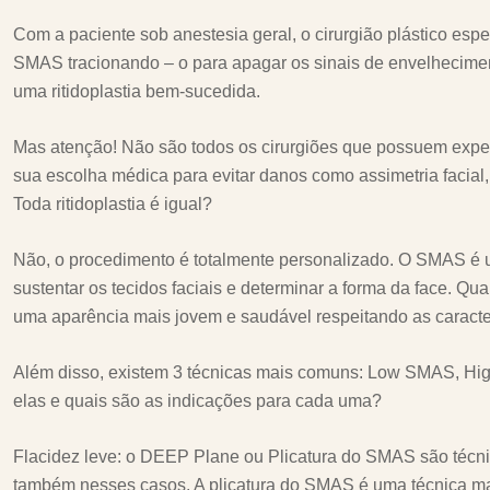
Com a paciente sob anestesia geral, o cirurgião plástico espec
SMAS tracionando – o para apagar os sinais de envelhecime
uma ritidoplastia bem-sucedida.
Mas atenção! Não são todos os cirurgiões que possuem exper
sua escolha médica para evitar danos como assimetria facial
Toda ritidoplastia é igual?
Não, o procedimento é totalmente personalizado. O SMAS é um
sustentar os tecidos faciais e determinar a forma da face. Q
uma aparência mais jovem e saudável respeitando as caracter
Além disso, existem 3 técnicas mais comuns: Low SMAS, High
elas e quais são as indicações para cada uma?
Flacidez leve: o DEEP Plane ou Plicatura do SMAS são técn
também nesses casos. A plicatura do SMAS é uma técnica m