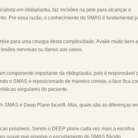
ialista em ritidoplastia, faz incisões na pele para alcançar o
nto. Por essa razão, o conhecimento do SMAS é fundamental p
tise para uma cirurgia desta complexidade. Avalie muito bem a
, lesões nervosas ou danos aos vasos.
 componente importante da ritidoplastia, pois é responsável 
uando o SMAS é reposicionado de maneira correta, a face fica c
ísticas singulares do paciente.
 SMAS e Deep Plane facelift. Mas, quais são as diferenças en
icas possíveis. Sendo o DEEP plane cada vez mais a escolha
ais suave que envolve o encurtamento do SMAS flácido