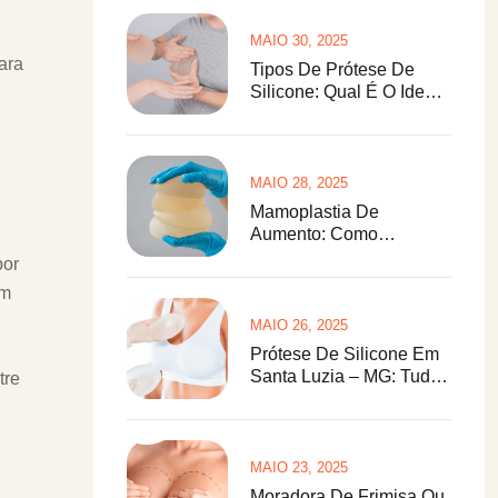
MAIO 30, 2025
ara
Tipos De Prótese De
Silicone: Qual É O Ideal
Para O Seu Corpo?
MAIO 28, 2025
Mamoplastia De
Aumento: Como
Funciona A Cirurgia De
por
Prótese De Silicone
om
MAIO 26, 2025
Prótese De Silicone Em
Santa Luzia – MG: Tudo
tre
O Que Você Precisa
Saber
MAIO 23, 2025
Moradora De Frimisa Ou