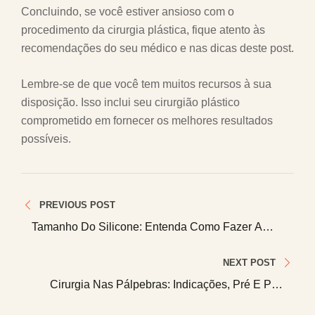
Concluindo, se você estiver ansioso com o
procedimento da cirurgia plástica, fique atento às
recomendações do seu médico e nas dicas deste post.
Lembre-se de que você tem muitos recursos à sua
disposição. Isso inclui seu cirurgião plástico
comprometido em fornecer os melhores resultados
possíveis.
Navegação
PREVIOUS POST
de
Tamanho Do Silicone: Entenda Como Fazer A
Escolha Certa
Post
NEXT POST
Cirurgia Nas Pálpebras: Indicações, Pré E Pós
Operatório