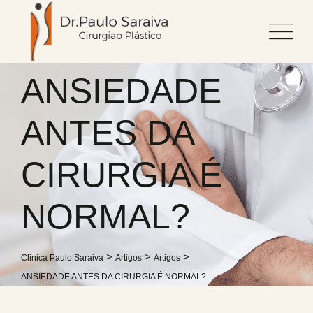
Skip
to
content
ANSIEDADE
ANTES DA
CIRURGIA É
NORMAL?
>
>
>
Clinica Paulo Saraiva
Artigos
Artigos
ANSIEDADE ANTES DA CIRURGIA É NORMAL?